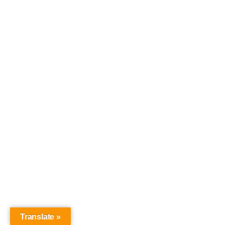
Resort
⋆⋆⋆⋆⋆
JUMLAH PESERTA 24-30 ORANG : BUS 31 SEAT
PILIHAN
24
25
26
27
HOTEL
orang
orang
orang
orang
Tanpa
679.323
665.600
652.933
641.204
Hotel
Loft Hotel
791.823
778.100
765.433
753.704
Legian ⋆⋆
Favehotel
Kartika
841.823
828.100
815.433
803.704
Plaza ⋆⋆⋆
Translate »